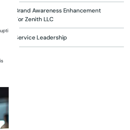
Brand Awareness Enhancement
For Zenith LLC
upti
Service Leadership
is