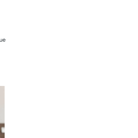
que
t