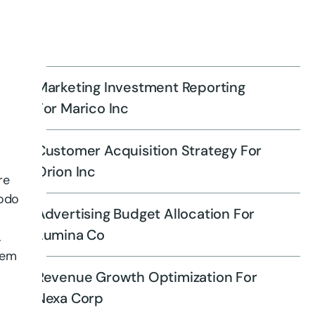
Marketing Investment Reporting
For Marico Inc
Customer Acquisition Strategy For
Orion Inc
re
modo
Advertising Budget Allocation For
Lumina Co
.
rem
Revenue Growth Optimization For
Nexa Corp