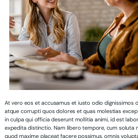
At vero eos et accusamus et iusto odio dignissimos d
atque corrupti quos dolores et quas molestias exceptu
in culpa qui officia deserunt mollitia animi, id est l
expedita distinctio. Nam libero tempore, cum soluta n
quod maxime placeat facere possimus, omnis volupt