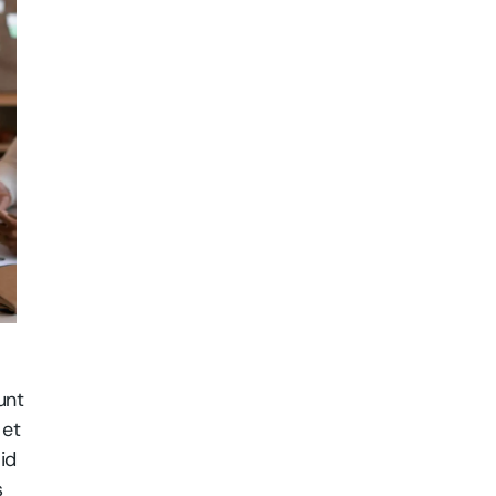
unt
 et
id
s