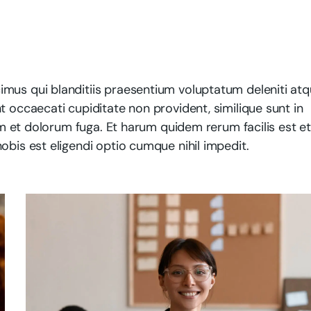
mus qui blanditiis praesentium voluptatum deleniti at
t occaecati cupiditate non provident, similique sunt in
rum et dolorum fuga. Et harum quidem rerum facilis est e
obis est eligendi optio cumque nihil impedit.