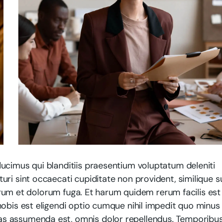
ucimus qui blanditiis praesentium voluptatum deleniti
ri sint occaecati cupiditate non provident, similique s
aborum et dolorum fuga. Et harum quidem rerum facilis est
obis est eligendi optio cumque nihil impedit quo minus 
as assumenda est, omnis dolor repellendus. Temporibu