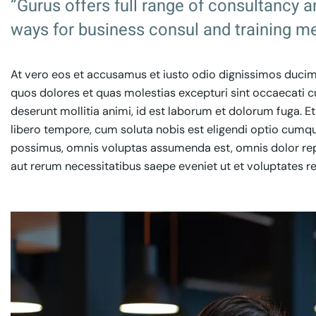
”Gurus offers full range of consultancy a
ways for business consul and training me
At vero eos et accusamus et iusto odio dignissimos ducimu
quos dolores et quas molestias excepturi sint occaecati cup
deserunt mollitia animi, id est laborum et dolorum fuga. E
libero tempore, cum soluta nobis est eligendi optio cumq
possimus, omnis voluptas assumenda est, omnis dolor rep
aut rerum necessitatibus saepe eveniet ut et voluptates r