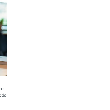
re
modo