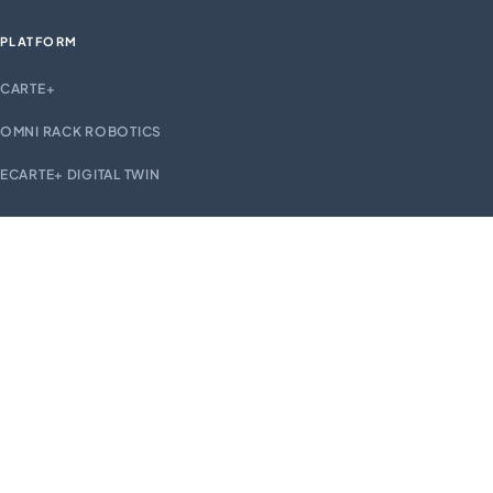
PLATFORM
CARTE+
OMNI RACK ROBOTICS
ECARTE+ DIGITAL TWIN
EXPLORE
SOLUTIONS
INDUSTRIES
CASE STUDIES
INSIGHTS
ABOUT