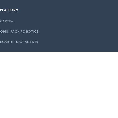
PLATFORM
CARTE+
OMNI RACK ROBOTICS
ECARTE+ DIGITAL TWIN
EXPLORE
SOLUTIONS
INDUSTRIES
CASE STUDIES
INSIGHTS
ABOUT