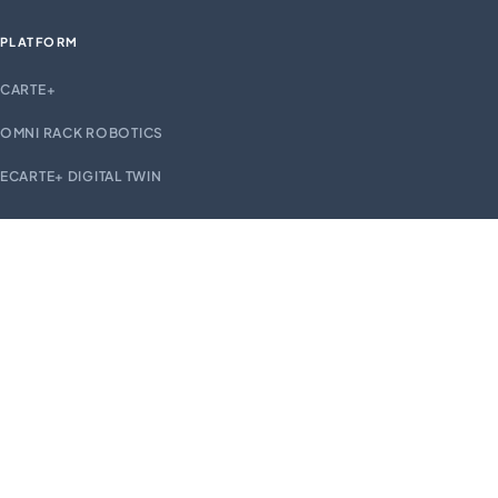
PLATFORM
CARTE+
OMNI RACK ROBOTICS
ECARTE+ DIGITAL TWIN
EXPLORE
SOLUTIONS
INDUSTRIES
CASE STUDIES
INSIGHTS
ABOUT